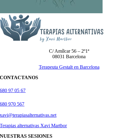
C/ Amílcar 56 – 2º1ª
08031 Barcelona
Terapeuta Gestalt en Barcelona
CONTACTANOS
680 97 05 67
680 970 567
xavi@terapiasalternativas.net
Terapias alternativas Xavi Martbor
NUESTRAS SESIONES