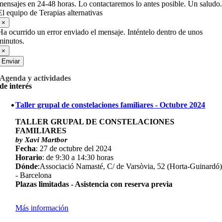
mensajes en 24-48 horas. Lo contactaremos lo antes posible. Un saludo.
El equipo de Terapias alternativas
×
Ha ocurrido un error enviado el mensaje. Inténtelo dentro de unos
minutos.
×
Enviar
Agenda y actividades
de interés
Taller grupal de constelaciones familiares - Octubre 2024
TALLER GRUPAL DE CONSTELACIONES
FAMILIARES
by Xavi Martbor
Fecha
: 27 de octubre del 2024
Horario
: de 9:30 a 14:30 horas
Dónde
:Associació Namasté, C/ de Varsòvia, 52 (Horta-Guinardó
- Barcelona
Plazas limitadas - Asistencia con reserva previa
Más información