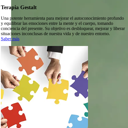
Terapia Gestalt
Una potente herramienta para mejorar el autoconocimiento profundo
y equilibrar las emociones entre la mente y el cuerpo, tomando
conciencia del presente. Su objetivo es desbloquear, mejorar y liberar
situaciones inconclusas de nuestra vida y de nuestro entorno.
Saber más