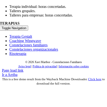
Terapia individual: horas concertadas.
Talleres grupales.
Talleres para empresas: horas concertadas.
TERAPIAS
Toggle Navigation
Terapia Gestalt
Coaching Wingwave
Constelaciones familiares
Constelaciones organizacionales
Risoterapia
©
2026 Xavi Martbor - Constelaciones Familiares
Aviso legal
|
Política de privacidad
|
Información sobre cookies
Page load link
Ir a Arriba
This is a free demo result from the Wayback Machine Downloader.
Click here
to
download the full version.